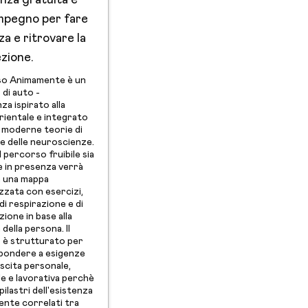
nza gratuita e
mpegno per fare
a e ritrovare la
ezione.
so Animamente è un
di auto -
a ispirato alla
orientale e integrato
ù moderne teorie di
e delle neuroscienze.
 percorso fruibile sia
e in presenza verrà
a una mappa
zzata con esercizi,
di respirazione e di
zione in base alla
della persona. Il
 è strutturato per
pondere a esigenze
escita personale,
le e lavorativa perchè
ilastri dell'esistenza
nte correlati tra