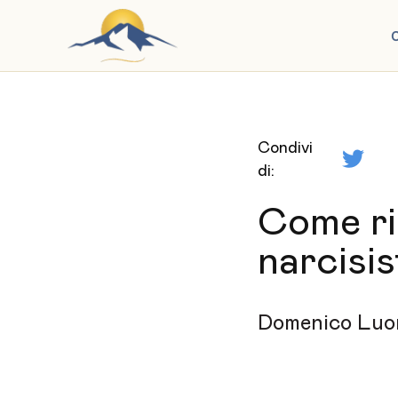
C
Condivi
di:
Come ri
narcisis
Domenico Luo