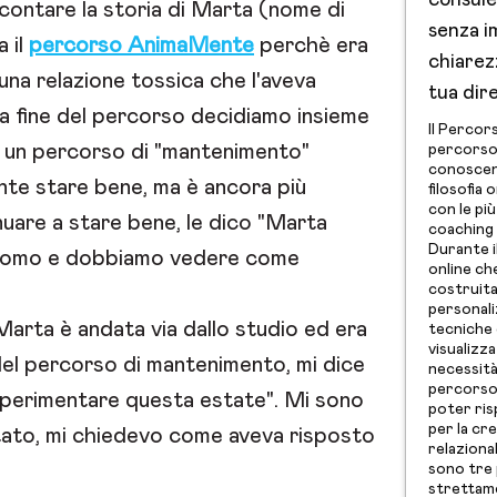
consule
ccontare la storia di Marta (nome di
senza i
a il
percorso AnimaMente
perchè era
chiarezz
una relazione tossica che l'aveva
tua dir
la fine del percorso decidiamo insieme
Il Percor
n un percorso di "mantenimento"
percorso 
conoscenz
te stare bene, ma è ancora più
filosofia 
con le pi
uare a stare bene, le dico "Marta
coaching 
Durante il
o uomo e dobbiamo vedere come
online ch
costruit
personali
arta è andata via dallo studio ed era
tecniche 
visualizza
 del percorso di mantenimento, mi dice
necessità 
percorso
sperimentare questa estate". Mi sono
poter ris
per la cr
tato, mi chiedevo come aveva risposto
relaziona
sono tre p
strettame