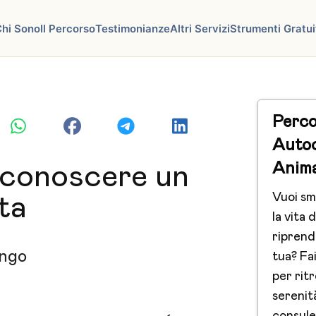
hi Sono
Il Percorso
Testimonianze
Altri Servizi
Strumenti Gratui
Perco
Auto
Anim
conoscere un
Vuoi sm
ta
la vita d
riprend
ngo
tua? Fai
per ritr
serenit