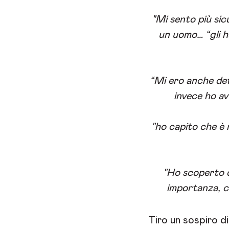
"Mi sento più si
un uomo… “gli h
“Mi ero anche det
invece ho av
"ho capito che è 
"Ho scoperto d
importanza, ch
Tiro un sospiro di