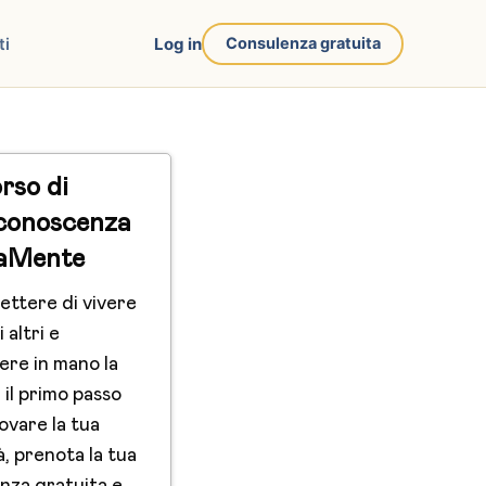
ti
Log in
Consulenza gratuita
rso di
conoscenza
aMente
ettere di vivere
i altri e
ere in mano la
 il primo passo
ovare la tua
à, prenota la tua