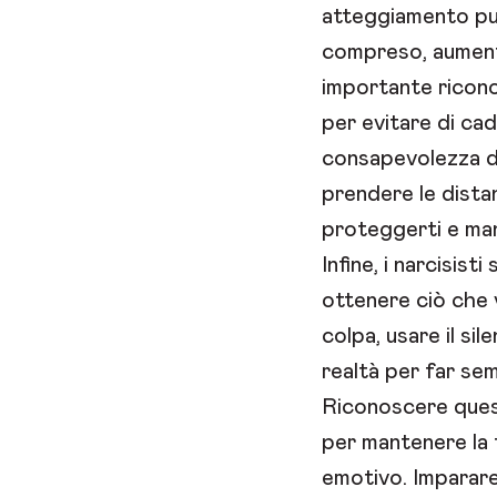
atteggiamento può
compreso, aument
importante ricon
per evitare di ca
consapevolezza di
prendere le dista
proteggerti e man
Infine, i narcisist
ottenere ciò che 
colpa, usare il si
realtà per far sem
Riconoscere quest
per mantenere la 
emotivo. Imparare 