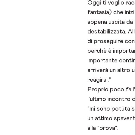
Oggi ti voglio ra
fantasia) che inizi
appena uscita da 
destabilizzata. Al
di proseguire co
perchè è importan
importante contin
arriverà un altr
reagirai."
Proprio poco fa M
l'ultimo incontro
"mi sono potuta 
un attimo spaven
alla "prova".