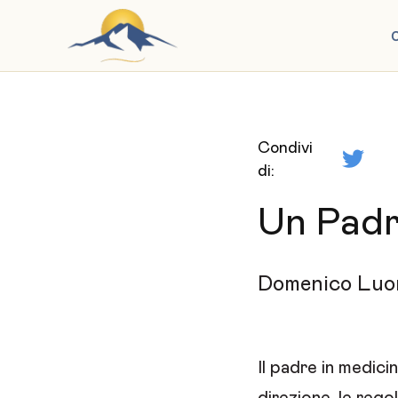
C
Condivi
di:
Un Pad
Domenico Luo
Il padre in medici