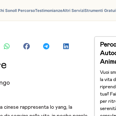
hi Sono
Il Percorso
Testimonianze
Altri Servizi
Strumenti Gratui
Perco
Auto
Anim
re
Vuoi sm
la vita d
ngo
riprend
tua? Fai
per ritr
na cinese rappresenta lo yang, la
serenit