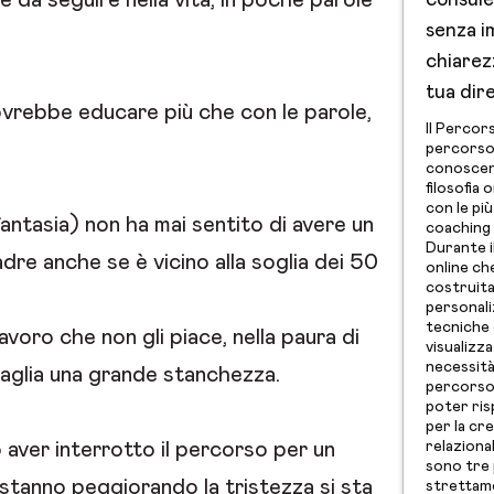
le da seguire nella vita, in poche parole
consule
senza i
chiarezz
tua dir
vrebbe educare più che con le parole,
Il Percor
percorso 
conoscenz
filosofia 
con le pi
ntasia) non ha mai sentito di avere un
coaching 
Durante il
dre anche se è vicino alla soglia dei 50
online ch
costruit
personali
tecniche 
lavoro che non gli piace, nella paura di
visualizza
necessità 
naglia una grande stanchezza.
percorso
poter ris
per la cr
aver interrotto il percorso per un
relaziona
sono tre p
 stanno peggiorando la tristezza si sta
strettame