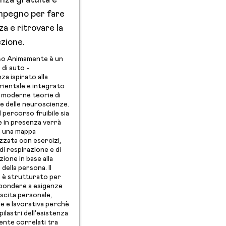
nza gratuita e
mpegno per fare
a e ritrovare la
ezione.
so Animamente è un
di auto -
a ispirato alla
orientale e integrato
ù moderne teorie di
e delle neuroscienze.
 percorso fruibile sia
e in presenza verrà
a una mappa
zzata con esercizi,
di respirazione e di
zione in base alla
della persona. Il
 è strutturato per
pondere a esigenze
escita personale,
le e lavorativa perchè
ilastri dell'esistenza
nte correlati tra