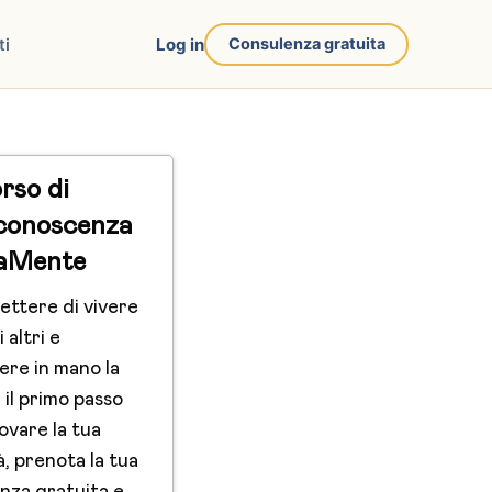
ti
Log in
Consulenza gratuita
rso di
conoscenza
aMente
ettere di vivere
i altri e
ere in mano la
 il primo passo
ovare la tua
à, prenota la tua