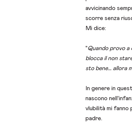
avvicinando sempre
scorre senza riusc
Mi dice:
"
Quando provo a c
blocca il non star
sto bene… allora 
In genere in quest
nascono nell'infa
vlubilità mi fanno
padre.