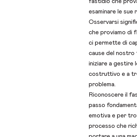
fastidio che prov
esaminare le sue r
Osservarsi signif
che proviamo di f
ci permette di cap
cause del nostro 
iniziare a gestire
costruttivo e a tr
problema.
Riconoscere il fas
passo fondamental
emotiva e per trov
processo che ric
portare a una mag