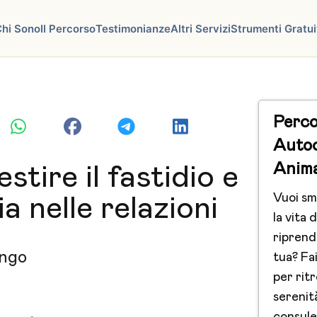
hi Sono
Il Percorso
Testimonianze
Altri Servizi
Strumenti Gratui
Perco
Auto
Anim
tire il fastidio e
Vuoi sm
ia nelle relazioni
la vita d
riprend
ngo
tua? Fai
per ritr
serenit