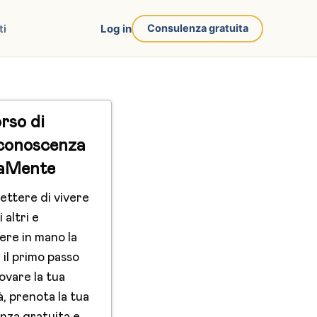
ti
Log in
Consulenza gratuita
rso di
conoscenza
aMente
ettere di vivere
i altri e
ere in mano la
 il primo passo
ovare la tua
à, prenota la tua