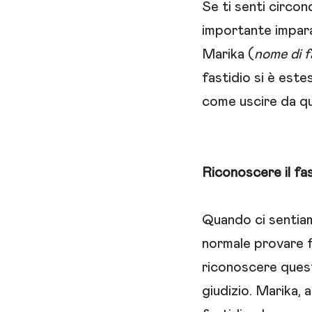
Se ti senti circon
importante imparar
Marika (
nome di f
fastidio si è este
come uscire da q
Riconoscere il fas
Quando ci sentiamo
normale provare f
riconoscere quest
giudizio. Marika, 