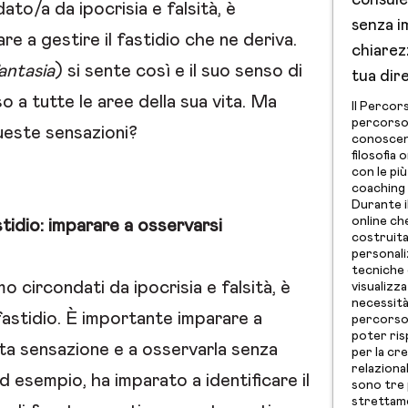
consule
dato/a da ipocrisia e falsità, è
senza i
e a gestire il fastidio che ne deriva.
chiarezz
antasia
) si sente così e il suo senso di
tua dir
so a tutte le aree della sua vita. Ma
Il Percor
percorso 
ueste sensazioni?
conoscenz
filosofia 
con le pi
coaching 
Durante il
online ch
tidio: imparare a osservarsi
costruit
personali
tecniche 
 circondati da ipocrisia e falsità, è
visualizza
necessità 
astidio. È importante imparare a
percorso
poter ris
a sensazione e a osservarla senza
per la cr
relaziona
ad esempio, ha imparato a identificare il
sono tre p
strettame