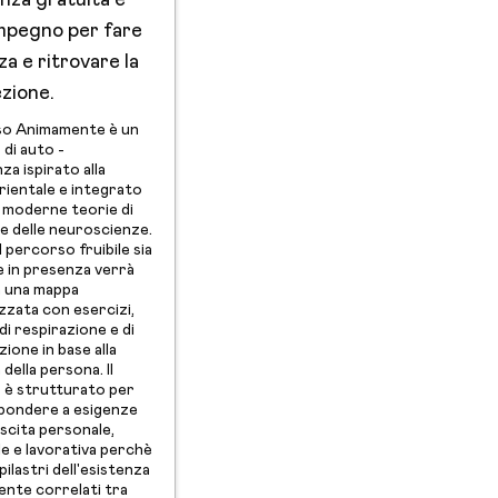
nza gratuita e
mpegno per fare
a e ritrovare la
ezione.
so Animamente è un
di auto -
a ispirato alla
orientale e integrato
ù moderne teorie di
e delle neuroscienze.
 percorso fruibile sia
e in presenza verrà
a una mappa
zzata con esercizi,
di respirazione e di
zione in base alla
della persona. Il
 è strutturato per
pondere a esigenze
escita personale,
le e lavorativa perchè
ilastri dell'esistenza
nte correlati tra