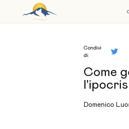
C
Condivi
di:
Come ges
l'ipocris
Domenico Luo