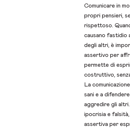
Comunicare in mod
propri pensieri, s
rispettoso. Quando
causano fastidio a 
degli altri, è im
assertivo per aff
permette di espri
costruttivo, senza
La comunicazione a
sani e a difendere
aggredire gli altr
ipocrisia e falsit
assertiva per esp