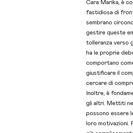
Cara Marika, è co
fastidiosa di front
sembrano circonda
gestire queste em
tolleranza verso g
ha le proprie deb
comportano come 
giustificare il c
cercare di compre
Inoltre, è fondam
gli altri. Mettiti 
possono essere le 
loro motivazioni. 